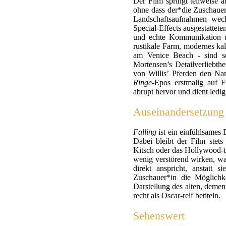
Der Film springt teilweise 
ohne dass der*die Zuschauer
Landschaftsaufnahmen wech
Special-Effects ausgestattete
und echte Kommunikation un
rustikale Farm, modernes k
am Venice Beach - sind so
Mortensen’s Detailverliebthe
von Willis’ Pferden den Na
Ringe
-Epos erstmalig auf Fr
abrupt hervor und dient ledi
Auseinandersetzung
Falling
ist ein einfühlsames
Dabei bleibt der Film stets
Kitsch oder das Hollywood-t
wenig verstörend wirken, wa
direkt anspricht, anstatt
Zuschauer*in die Möglichk
Darstellung des alten, deme
recht als Oscar-reif betiteln.
Sehenswert