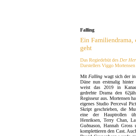
Falling
Ein Familiendrama, 
geht
Das Regiedebüt des
Der Her
Darstellers Viggo Mortensen
Mit
Falling
wagt sich der i
Däne nun erstmalig hinter
weist das 2019 in Kan
gedrehte Drama den 62jähr
Regisseur aus. Mortensen ha
eigenes Studio Perceval Pict
Skript geschrieben, die M
eine der Hauptrollen ü
Henriksen, Terry Chan, La
Guðnason, Hannah Gross 
komplettieren den Cast. Auc