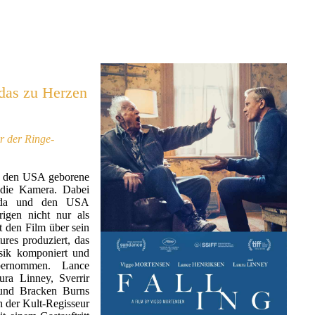
das zu Herzen
r der Ringe
-
n den USA geborene
 die Kamera. Dabei
ada und den USA
igen nicht nur als
t den Film über sein
ures produziert, das
usik komponiert und
bernommen. Lance
ura Linney, Sverrir
und Bracken Burns
h der Kult-Regisseur