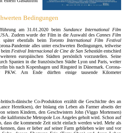
 einem Gastauftritt
schwerten Bedingungen
ufführung am 31.01.2020 beim
Sundance International Film
 USA. Zudem wurde der Film in die Auswahl des
Cannes Film
später ebenfalls beim
Toronto International Film Festival
Corona-Pandemie alles unter erschwerten Bedingungen, teilweise
g beim
Festival Internacional de Cine de San Sebastián
entschied
eiteren europäischen Städten persönlich vorzustellen. Seine
urch Spanien in die französischen Städte Lyon und Paris, weiter
erlin bis nach Kopenhagen und Ringsted in Dänemark. Corona-
per PKW. Am Ende dürften einige tausende Kilometer
britisch-dänische Co-Produktion erzählt die Geschichte des an
ance Henriksen), der bislang ein Leben als Farmer abseits der
von seinen Kindern, den Geschwistern John (Viggo Mortensen)
 die kalifornische Metropole Los Angeles geholt wird. Schon auf
b, dass die kommende Zeit nicht einfach werden wird. Mehr als
erkennen, dass er lieber auf seiner Farm geblieben wäre und vor