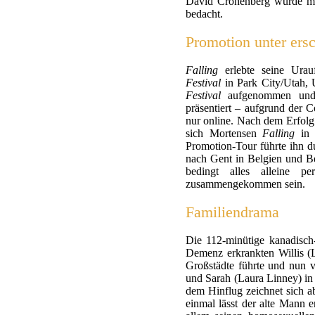
David Cronenberg wurde mit
bedacht.
Promotion unter er
Falling
erlebte seine Ura
Festival
in Park City/Utah,
Festival
aufgenommen und 
präsentiert – aufgrund der 
nur online. Nach dem Erfol
sich Mortensen
Falling
in w
Promotion-Tour führte ihn d
nach Gent in Belgien und B
bedingt alles alleine 
zusammengekommen sein.
Familiendrama
Die 112-minütige kanadisch-
Demenz erkrankten Willis (L
Großstädte führte und nun 
und Sarah (Laura Linney) in
dem Hinflug zeichnet sich a
einmal lässt der alte Mann 