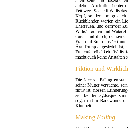
allem seinen homosexuelle
ablehnt. Auch die Tochter u
Fett weg. So stellt Willis d
Kopf, sondern bringt auch 
Rückblenden werfen ein Lich
Ehefrauen, und dem*der Zusc
Willis’ Launen und Wutausbrü
durch und durch, der seinem
Frau und Sohn auslässt und
Ära Trump angesiedelt ist, 
Frauenfeindlichkeit. Willis
macht auch keine Anstalten s
Fiktion und Wirklich
Die Idee zu Falling entsta
seiner Mutter versuchte, se
fiktiv ist, flossen Erinneru
sich bei der Jagdsequenz mit
sogar mit in Badewanne und
Kindheit.
Making
Falling