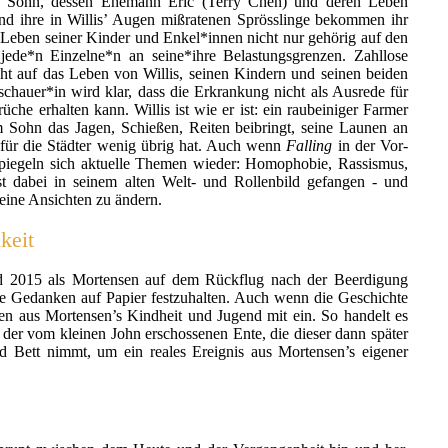
n Sohn, dessen Ehemann Eric (Terry Chen) und deren Leben
nd ihre in Willis’ Augen mißratenen Sprösslinge bekommen ihr
as Leben seiner Kinder und Enkel*innen nicht nur gehörig auf den
jede*n Einzelne*n an seine*ihre Belastungsgrenzen. Zahllose
t auf das Leben von Willis, seinen Kindern und seinen beiden
hauer*in wird klar, dass die Erkrankung nicht als Ausrede für
che erhalten kann. Willis ist wie er ist: ein raubeiniger Farmer
 Sohn das Jagen, Schießen, Reiten beibringt, seine Launen an
 für die Städter wenig übrig hat. Auch wenn
Falling
in der Vor-
spiegeln sich aktuelle Themen wieder: Homophobie, Rassismus,
 ist dabei in seinem alten Welt- und Rollenbild gefangen - und
eine Ansichten zu ändern.
keit
nd 2015 als Mortensen auf dem Rückflug nach der Beerdigung
ine Gedanken auf Papier festzuhalten. Auch wenn die Geschichte
ngen aus Mortensen’s Kindheit und Jugend mit ein. So handelt es
 der vom kleinen John erschossenen Ente, die dieser dann später
 Bett nimmt, um ein reales Ereignis aus Mortensen’s eigener