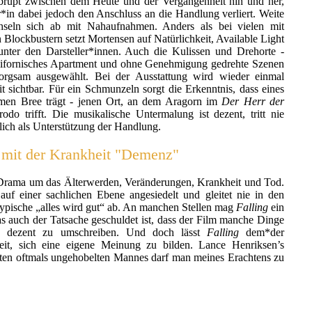
abrupt zwischen dem Heute und der Vergangenheit hin und her,
*in dabei jedoch den Anschluss an die Handlung verliert. Weite
seln sich ab mit Nahaufnahmen. Anders als bei vielen mit
n Blockbustern setzt Mortensen auf Natürlichkeit, Available Light
ter den Darsteller*innen. Auch die Kulissen und Drehorte -
alifornisches Apartment und ohne Genehmigung gedrehte Szenen
rgsam ausgewählt. Bei der Ausstattung wird wieder einmal
it sichtbar. Für ein Schmunzeln sorgt die Erkenntnis, dass eines
men Bree trägt - jenen Ort, an dem Aragorn im
Der Herr der
odo trifft. Die musikalische Untermalung ist dezent, tritt nie
glich als Unterstützung der Handlung.
 mit der Krankheit "Demenz"
 Drama um das Älterwerden, Veränderungen, Krankheit und Tod.
 auf einer sachlichen Ebene angesiedelt und gleitet nie in den
ypische „alles wird gut“ ab. An manchen Stellen mag
Falling
ein
s auch der Tatsache geschuldet ist, dass der Film manche Dinge
 sie dezent zu umschreiben. Und doch lässt
Falling
dem*der
eit, sich eine eigene Meinung zu bilden. Lance Henriksen’s
nten oftmals ungehobelten Mannes darf man meines Erachtens zu